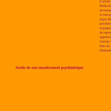
L'artist
froide d
reconnai
et sans 
juger, d
pistolet
et paque
de tapis
apparais
l'artist
dans un 
diminuti
Sortir de son encadrement psychiatrique