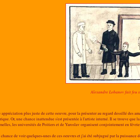
Alexandre Lobanov fait feu s
 appréciation plus juste de cette oeuvre, pour la présenter au regard dessillé des ama
rique. Or, une chance inattendue s'est présentée à l'artiste interné. Il se trouve que l
umelles, les universités de Poitiers et de Yaroslav organisent conjointement en fé
la chance de voir quelques-unes de ces oeuvres et j'ai été subjugué par la puissance 