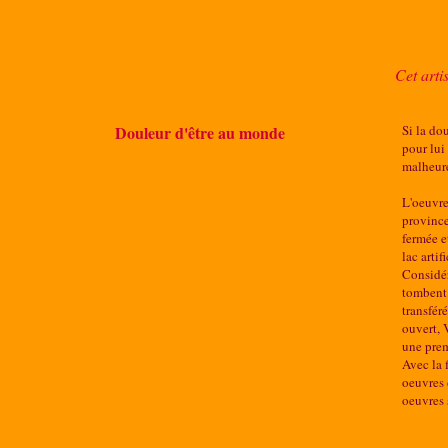
Cet arti
Douleur d'être au monde
Si la do
pour lui
malheure
L'oeuvre
province
fermée e
lac arti
Considér
tombent 
transfér
ouvert, 
une prem
Avec la 
oeuvres 
oeuvres 