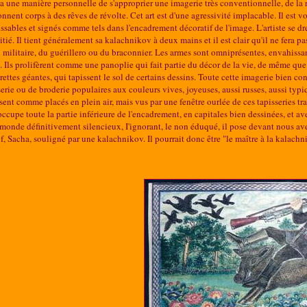
e a une manière personnelle de s'approprier une imagerie très conventionnelle, de 
onnent corps à des rêves de révolte. Cet art est d'une agressivité implacable. Il est 
ssables et signés comme tels dans l'encadrement décoratif de l'image. L'artiste se dre
pitié. Il tient généralement sa kalachnikov à deux mains et il est clair qu'il ne fera 
u militaire, du guérillero ou du braconnier. Les armes sont omniprésentes, envahissante
s. Ils prolifèrent comme une panoplie qui fait partie du décor de la vie, de même que 
rettes géantes, qui tapissent le sol de certains dessins. Toute cette imagerie bien co
serie ou de broderie populaires aux couleurs vives, joyeuses, aussi russes, aussi typ
sent comme placés en plein air, mais vus par une fenêtre ourlée de ces tapisseries t
e occupe toute la partie inférieure de l'encadrement, en capitales bien dessinées, et 
monde définitivement silencieux, I'ignorant, le non éduqué, il pose devant nous avec
f, Sacha, souligné par une kalachnikov. Il pourrait donc être "le maître à la kalachn