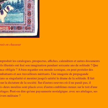
rait en chasseur
reproduit les catalogues, prospectus, affiches, calendriers et autres documents
ls illustrés ont fixé son imagination pendant soixante ans de solitude ? Que
sidence obligée ? A bien regarder son monde iconique, on peut postuler des
ombattants et aux travailleurs méritants. Une imagerie de propagande
ns sa singularité et montrer jusqu'à satiété le drame de la solitude. Il fait
sur la dictature de la société. Sur d'autres oeuvres où il ne paraît pas, il
/i> deux moulins sont placés avec d'autres emblèmes ruraux sur le toit d'une
étages. Peut-on dire qu'une paysannerie nostalgique. avec ses attelages, ses
ivers militaire ?