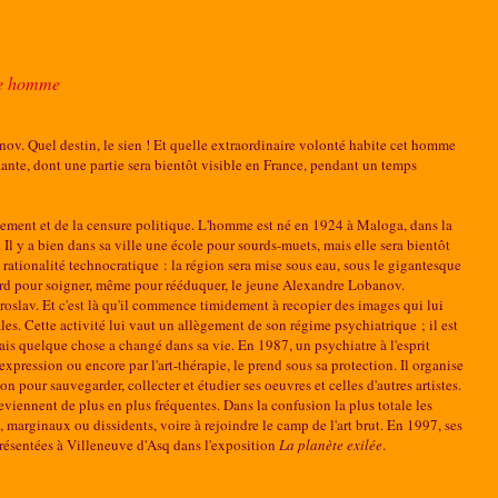
une homme
ov. Quel destin, le sien ! Et quelle extraordinaire volonté habite cet homme
fiante, dont une partie sera bientôt visible en France, pendant un temps
rmement et de la censure politique. L'homme est né en 1924 à Maloga, dans la
Il y a bien dans sa ville une école pour sourds-muets, mais elle sera bientôt
 rationalité technocratique : la région sera mise sous eau, sous le gigantesque
 tard pour soigner, même pour rééduquer, le jeune Alexandre Lobanov.
aroslav. Et c'est là qu'il commence timidement à recopier des images qui lui
les. Cette activité lui vaut un allègement de son régime psychiatrique ; il est
Mais quelque chose a changé dans sa vie. En 1987, un psychiatre à l'esprit
xpression ou encore par l'art-thérapie, le prend sous sa protection. Il organise
n pour sauvegarder, collecter et étudier ses oeuvres et celles d'autres artistes.
deviennent de plus en plus fréquentes. Dans la confusion la plus totale les
, marginaux ou dissidents, voire à rejoindre le camp de l'art brut. En 1997, ses
présentées à Villeneuve d'Asq dans l'exposition
La planète exilée
.