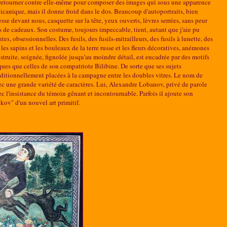
la retourner contre elle-même pour composer des images qui sous une apparence
voicanique, mais il donne froid dans le dos. Beaucoup d'autoportraits, bien
sse devant nous, casquette sur la tête, yeux ouverts, lèvres serrées, sans peur
pas de cadeaux. Son costume, toujours impeccable, tient, autant que j'aie pu
s, obsessionnelles. Des fusils, des fusils-mitrailleurs, des fusils à lunette, des
les sapins et les bouleaux de la terre russe et les fleurs décoratives, anémones
nstruite, soignée, fignolée jusqu'au moindre détail, est encadrée par des motifs
iques que celles de son compatriote Bilibine. De sorte que ses sujets
raditionnellement placées à la campagne entre les doubles vitres. Le nom de
avec une grande variété de caractères. Lui, Alexandre Lobanov, privé de parole
 l'insistance du témoin gênant et incontournable. Parfois il ajoute son
ikov" d'un nouvel art primitif.