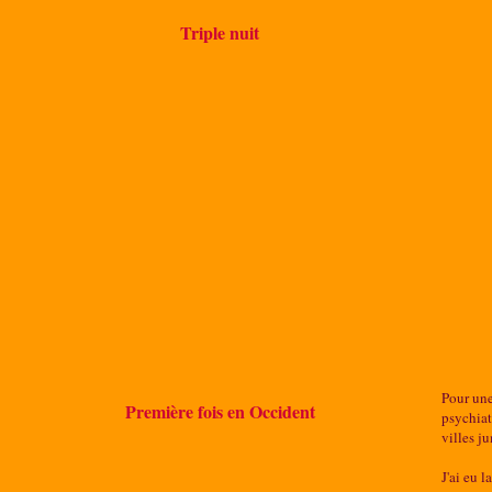
Triple nuit
Pour une
Première fois en Occident
psychiat
villes j
J'ai eu 