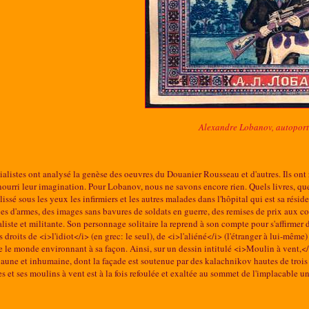
Alexandre Lobanov, autoport
ialistes ont analysé la genèse des oeuvres du Douanier Rousseau et d'autres. Ils ont 
nourri leur imagination. Pour Lobanov, nous ne savons encore rien. Quels livres, que
glissé sous les yeux les infirmiers et les autres malades dans l'hôpital qui est sa ré
es d'armes, des images sans bavures de soldats en guerre, des remises de prix aux c
liste et militante. Son personnage solitaire la reprend à son compte pour s'affirmer da
s droits de <i>l'idiot</i> (en grec: le seul), de <i>l'aliéné</i> (l'étranger à lui-même) 
e le monde environnant à sa façon. Ainsi, sur un dessin intitulé <i>Moulin à vent,<
jaune et inhumaine, dont la façade est soutenue par des kalachnikov hautes de trois 
es et ses moulins à vent est à la fois refoulée et exaltée au sommet de l'implacable un