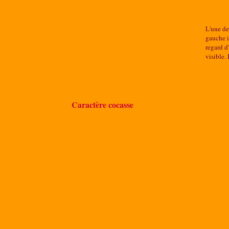
L'une de
gauche il
regard d
visible.
Caractère cocasse