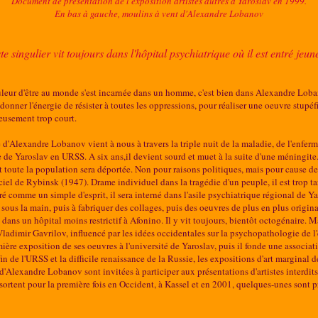
Document de présentation de l'exposition artistes autres à Yaroslav en 1999.
En bas à gauche, moulins à vent d'Alexandre Lobanov
ste singulier vit toujours dans l'hôpital psychiatrique où il est entré je
uleur d'être au monde s'est incarnée dans un homme, c'est bien dans Alexandre Loban
 donner l'énergie de résister à toutes les oppressions, pour réaliser une oeuvre stupé
usement trop court.
 d'Alexandre Lobanov vient à nous à travers la triple nuit de la maladie, de l'enfe
 de Yaroslav en URSS. A six ans,il devient sourd et muet à la suite d'une méningite. 
t toute la population sera déportée. Non pour raisons politiques, mais pour cause de
ficiel de Rybinsk (1947). Drame individuel dans la tragédie d'un peuple, il est trop
é comme un simple d'esprit, il sera interné dans l'asile psychiatrique régional de Y
sous la main, puis à fabriquer des collages, puis des oeuvres de plus en plus origina
é dans un hôpital moins restrictif à Afonino. Il y vit toujours, bientôt octogénaire. 
Vladimir Gavrilov, influencé par les idées occidentales sur la psychopathologie de l'e
ière exposition de ses oeuvres à l'université de Yaroslav, puis il fonde une associatio
fin de l'URSS et la difficile renaissance de la Russie, les expositions d'art marginal 
d'Alexandre Lobanov sont invitées à participer aux présentations d'artistes interdits
sortent pour la première fois en Occident, à Kassel et en 2001, quelques-unes sont 