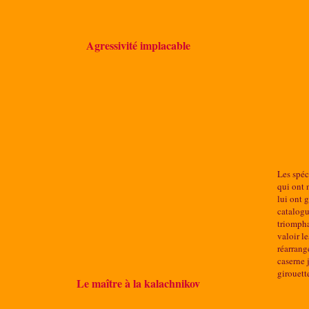
Agressivité implacable
Les spéc
qui ont 
lui ont 
catalogu
triompha
valoir le
réarrang
caserne 
girouett
Le maître à la kalachnikov