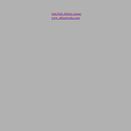
Jean-Paul Albinet contact
www. albinetworks.com